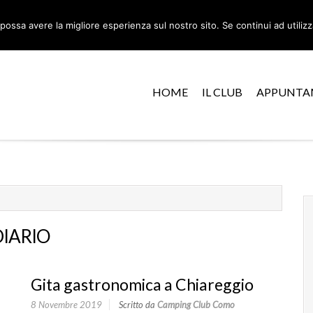
possa avere la migliore esperienza sul nostro sito. Se continui ad utilizza
HOME
IL CLUB
APPUNTA
DIARIO
Gita gastronomica a Chiareggio
8 Novembre 2019
Scritto da
Camping Club Como