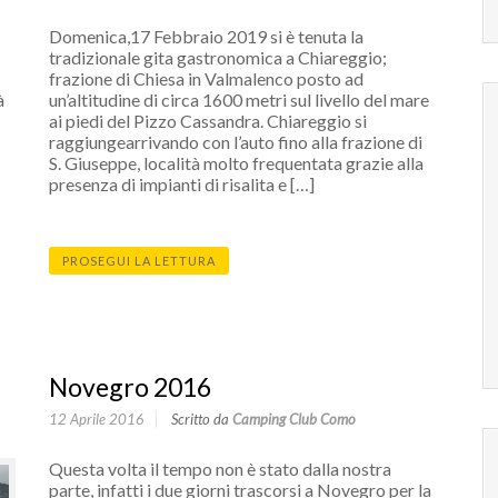
Domenica,17 Febbraio 2019 si è tenuta la
tradizionale gita gastronomica a Chiareggio;
frazione di Chiesa in Valmalenco posto ad
à
un’altitudine di circa 1600 metri sul livello del mare
ai piedi del Pizzo Cassandra. Chiareggio si
raggiungearrivando con l’auto fino alla frazione di
S. Giuseppe, località molto frequentata grazie alla
presenza di impianti di risalita e […]
PROSEGUI LA LETTURA
Novegro 2016
12 Aprile 2016
Scritto da
Camping Club Como
Questa volta il tempo non è stato dalla nostra
parte, infatti i due giorni trascorsi a Novegro per la