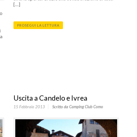
[…]
to
PROSEGUI LA LETTURA
i
la
Uscita a Candelo e Ivrea
15 Febbraio 2013
Scritto da
Camping Club Como